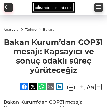
Anasayfa
Türkiye
Bakan
Kurum’dan
COP31
Bakan Kurum’dan COP31
mesajı:
Kapsayıcı
ve sonuç
mesajı: Kapsayıcı ve
odaklı
süreç
sonuç odaklı süreç
yürüteceğiz
yürüteceğiz
Bakan Kurum’dan COP31 mesajı: