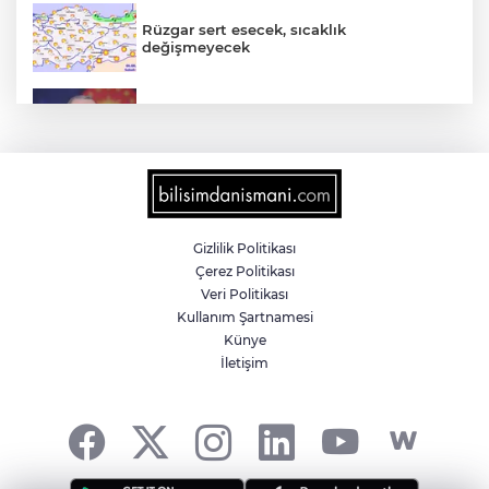
Rüzgar sert esecek, sıcaklık
değişmeyecek
Cumhurbaşkanı Erdoğan’dan 'Terörsüz
Türkiye' mesajı
Osman Gazi platformu Eylül'de göreve
başlayacak... Gabar’da günlük petrol
üretimi 83 bin 200 varile ulaştı
Gizlilik Politikası
Çerez Politikası
Akdeniz’de mikroplastik denetimi... 23
Veri Politikası
tesise 47,6 milyon TL ceza!
Kullanım Şartnamesi
Künye
İletişim
Emniyet'ten UYUMA çağrısı