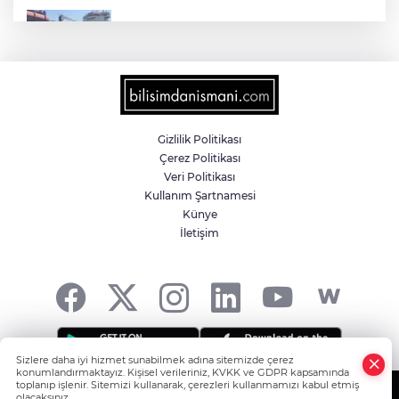
Yalova'da makine arızası yapan tanker
güvenli bölgeye çekildi
6 milyon emekliyi ilgilendiriyor... Emekli
aylığı fark ödemeleri 7 Ağustos'ta
hesaplarda
Gizlilik Politikası
Çerez Politikası
Teröristler teslim olmaya devam ediyor...
Veri Politikası
Hudutlarda 490 kişi yakalandı
Kullanım Şartnamesi
Künye
İletişim
İletişim'den 'Terörsüz Türkiye' hedefli
videolu paylaşım
Sizlere daha iyi hizmet sunabilmek adına sitemizde çerez
konumlandırmaktayız. Kişisel verileriniz, KVKK ve GDPR kapsamında
toplanıp işlenir. Sitemizi kullanarak, çerezleri kullanmamızı kabul etmiş
olacaksınız.
Copyright© 2006-2026 Tüm hakları saklıdır.