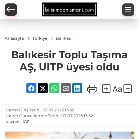
Anasayfa
Türkiye
Balıkesir
Toplu
Taşıma
Balıkesir Toplu Taşıma
AŞ, UITP
üyesi
oldu
AŞ, UITP üyesi oldu
Haber Giriş Tarihi: 07.07.2026 13:52
Haber Güncellenme Tarihi: 07.07.2026 13:52
Kaynak: IGF