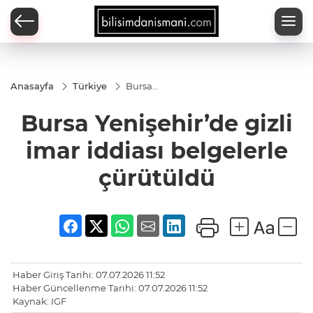
Anasayfa
Türkiye
Bursa
Yenişehir’de
gizli imar
Bursa Yenişehir’de gizli
iddiası
belgelerle
çürütüldü
imar iddiası belgelerle
çürütüldü
Haber Giriş Tarihi: 07.07.2026 11:52
Haber Güncellenme Tarihi: 07.07.2026 11:52
Kaynak: IGF