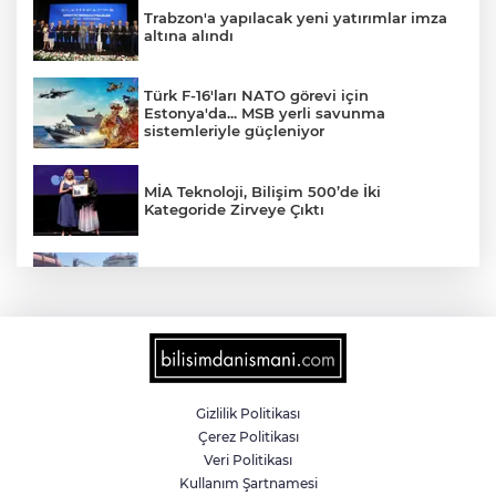
Trabzon'a yapılacak yeni yatırımlar imza
altına alındı
Türk F-16'ları NATO görevi için
Estonya'da... MSB yerli savunma
sistemleriyle güçleniyor
MİA Teknoloji, Bilişim 500’de İki
Kategoride Zirveye Çıktı
Yalova'da makine arızası yapan tanker
güvenli bölgeye çekildi
6 milyon emekliyi ilgilendiriyor... Emekli
aylığı fark ödemeleri 7 Ağustos'ta
hesaplarda
Gizlilik Politikası
Çerez Politikası
Teröristler teslim olmaya devam ediyor...
Veri Politikası
Hudutlarda 490 kişi yakalandı
Kullanım Şartnamesi