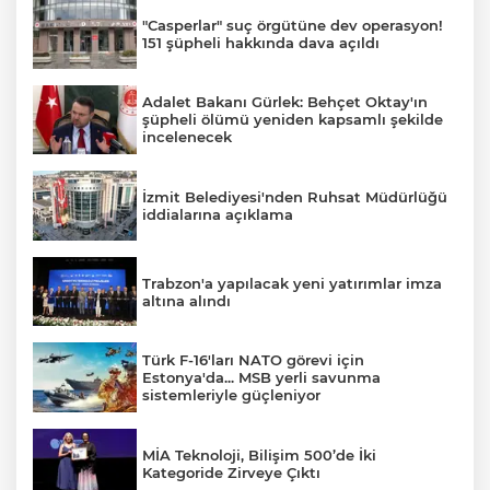
"Casperlar" suç örgütüne dev operasyon!
151 şüpheli hakkında dava açıldı
Adalet Bakanı Gürlek: Behçet Oktay'ın
şüpheli ölümü yeniden kapsamlı şekilde
incelenecek
İzmit Belediyesi'nden Ruhsat Müdürlüğü
iddialarına açıklama
Trabzon'a yapılacak yeni yatırımlar imza
altına alındı
Türk F-16'ları NATO görevi için
Estonya'da... MSB yerli savunma
sistemleriyle güçleniyor
MİA Teknoloji, Bilişim 500’de İki
Kategoride Zirveye Çıktı