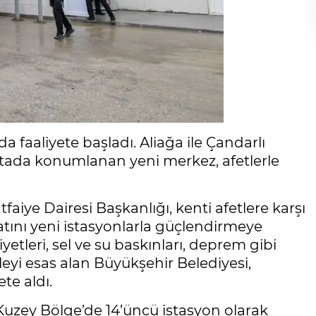
a faaliyete başladı. Aliağa ile Çandarlı
noktada konumlanan yeni merkez, afetlerle
faiye Dairesi Başkanlığı, kenti afetlere karşı
atını yeni istasyonlarla güçlendirmeye
tleri, sel ve su baskınları, deprem gibi
leyi esas alan Büyükşehir Belediyesi,
te aldı.
, Kuzey Bölge’de 14’üncü istasyon olarak