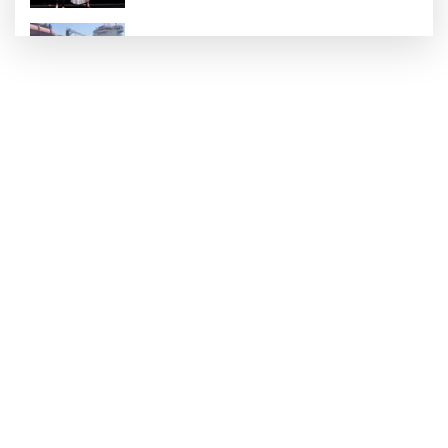
Yalova'da makine arızası yapan tanker
güvenli bölgeye çekildi
6 milyon emekliyi ilgilendiriyor... Emekli
aylığı fark ödemeleri 7 Ağustos'ta
hesaplarda
Teröristler teslim olmaya devam ediyor...
Hudutlarda 490 kişi yakalandı
İletişim'den 'Terörsüz Türkiye' hedefli
videolu paylaşım