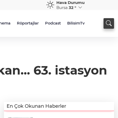
Hava Durumu
Bursa
32 °
inema
Röportajlar
Podcast
BilisimTv
an... 63. istasyon
En Çok Okunan Haberler