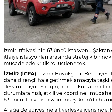
İzmir İtfaiyesi’nin 63’üncü istasyonu Şakran’d
itfaiye istasyonları arasında stratejik bir 
mücadelede kritik rol üstlenecek.
İZMİR (İGFA) -
İzmir Büyükşehir Belediyesi İt
daha dirençli hale getirmek amacıyla teşkil
devam ediyor. Yangın, arama kurtarma faaliye
durumlara hızlı, etkili ve koordineli müdaha
63’üncü iftaiye istasyonunu Şakran’da hizme
Aliağa Belediyesi’ne ait yerleşke içerisinde