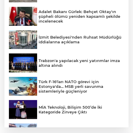
Adalet Bakanı Gürlek: Behçet Oktay'ın
şüpheli ölümü yeniden kapsamlı şekilde
incelenecek
İzmit Belediyesi'nden Ruhsat Müdürlüğü
iddialarına açıklama
Trabzon'a yapılacak yeni yatırımlar imza
altına alındı
Türk F-16'ları NATO görevi için
Estonya'da... MSB yerli savunma
sistemleriyle güçleniyor
MİA Teknoloji, Bilişim 500’de İki
Kategoride Zirveye Çıktı
Yalova'da makine arızası yapan tanker