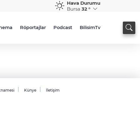
Hava Durumu
Bursa
32 °
inema
Röportajlar
Podcast
BilisimTv
tnamesi
Künye
İletişim