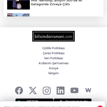
MİA Teknoloji, Bilişim 500’de İki
Kategoride Zirveye Çıktı
Yalova'da makine arızası yapan tanker
güvenli bölgeye çekildi
6 milyon emekliyi ilgilendiriyor... Emekli
aylığı fark ödemeleri 7 Ağustos'ta
hesaplarda
Gizlilik Politikası
Çerez Politikası
Teröristler teslim olmaya devam ediyor...
Veri Politikası
Hudutlarda 490 kişi yakalandı
Kullanım Şartnamesi
Künye
İletişim
İletişim'den 'Terörsüz Türkiye' hedefli
videolu paylaşım