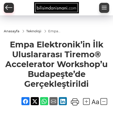
Anasayfa
Teknoloji
Empa
Elektronik’in
İlk Uluslararası
Empa Elektronik’in İlk
Tiremo®
Accelerator
Workshop’u
Uluslararası Tiremo®
Budapeşte’de
Gerçekleştirildi
Accelerator Workshop’u
Budapeşte’de
Gerçekleştirildi