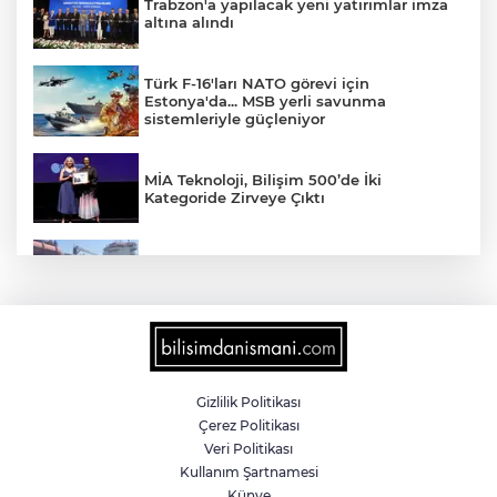
Trabzon'a yapılacak yeni yatırımlar imza
altına alındı
Türk F-16'ları NATO görevi için
Estonya'da... MSB yerli savunma
sistemleriyle güçleniyor
MİA Teknoloji, Bilişim 500’de İki
Kategoride Zirveye Çıktı
Yalova'da makine arızası yapan tanker
güvenli bölgeye çekildi
6 milyon emekliyi ilgilendiriyor... Emekli
aylığı fark ödemeleri 7 Ağustos'ta
hesaplarda
Gizlilik Politikası
Çerez Politikası
Teröristler teslim olmaya devam ediyor...
Veri Politikası
Hudutlarda 490 kişi yakalandı
Kullanım Şartnamesi
Künye