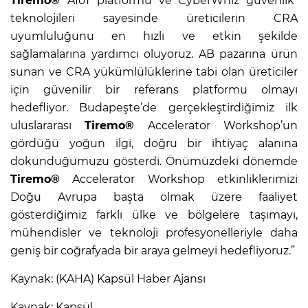
Tiremo®
AIoT platformu ve CyberWhiz güvenlik
teknolojileri sayesinde üreticilerin CRA
uyumluluğunu en hızlı ve etkin şekilde
sağlamalarına yardımcı oluyoruz. AB pazarına ürün
sunan ve CRA yükümlülüklerine tabi olan üreticiler
için güvenilir bir referans platformu olmayı
hedefliyor. Budapeşte’de gerçekleştirdiğimiz ilk
uluslararası
Tiremo®
Accelerator Workshop’un
gördüğü yoğun ilgi, doğru bir ihtiyaç alanına
dokunduğumuzu gösterdi. Önümüzdeki dönemde
Tiremo®
Accelerator Workshop etkinliklerimizi
Doğu Avrupa başta olmak üzere faaliyet
gösterdiğimiz farklı ülke ve bölgelere taşımayı,
mühendisler ve teknoloji profesyonelleriyle daha
geniş bir coğrafyada bir araya gelmeyi hedefliyoruz.”
Kaynak: (KAHA) Kapsül Haber Ajansı
Kaynak: Kapsül