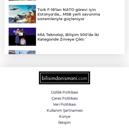
Türk F-16'ları NATO görevi için
Estonya'da... MSB yerli savunma
sistemleriyle güçleniyor
MİA Teknoloji, Bilişim 500’de İki
Kategoride Zirveye Çıktı
Yalova'da makine arızası yapan tanker
güvenli bölgeye çekildi
6 milyon emekliyi ilgilendiriyor... Emekli
aylığı fark ödemeleri 7 Ağustos'ta
hesaplarda
Gizlilik Politikası
Çerez Politikası
Teröristler teslim olmaya devam ediyor...
Veri Politikası
Hudutlarda 490 kişi yakalandı
Kullanım Şartnamesi
Künye
İletişim
İletişim'den 'Terörsüz Türkiye' hedefli