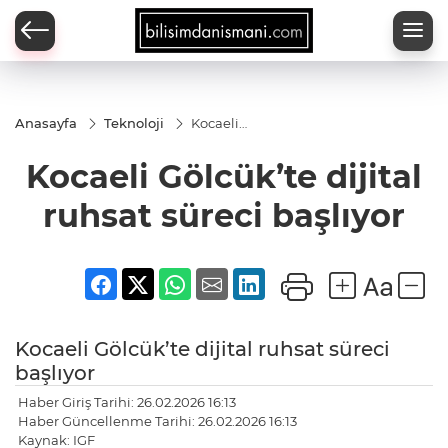
Anasayfa
Teknoloji
Kocaeli
Gölcük’te
dijital
Kocaeli Gölcük’te dijital
ruhsat
süreci
başlıyor
ruhsat süreci başlıyor
Kocaeli Gölcük’te dijital ruhsat süreci
başlıyor
Haber Giriş Tarihi: 26.02.2026 16:13
Haber Güncellenme Tarihi: 26.02.2026 16:13
Kaynak: IGF