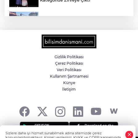
Yalova'da makine arızası yapan tanker
güvenli bölgeye çekildi
6 milyon emekliyi ilgilendiriyor... Emekli
aylığı fark ödemeleri 7 Ağustos'ta
hesaplarda
Gizlilik Politikası
Çerez Politikası
Teröristler teslim olmaya devam ediyor...
Veri Politikası
Hudutlarda 490 kişi yakalandı
Kullanım Şartnamesi
Künye
İletişim
İletişim'den 'Terörsüz Türkiye' hedefli
videolu paylaşım
Sizlere daha iyi hizmet sunabilmek adına sitemizde çerez
konumlandırmaktayız. Kişisel verileriniz, KVKK ve GDPR kapsamında