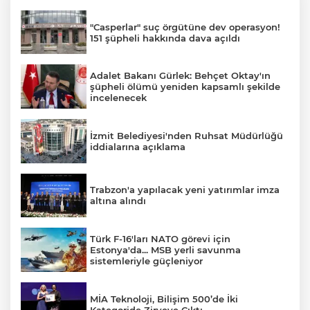
"Casperlar" suç örgütüne dev operasyon!
151 şüpheli hakkında dava açıldı
Adalet Bakanı Gürlek: Behçet Oktay'ın
şüpheli ölümü yeniden kapsamlı şekilde
incelenecek
İzmit Belediyesi'nden Ruhsat Müdürlüğü
iddialarına açıklama
Trabzon'a yapılacak yeni yatırımlar imza
altına alındı
Türk F-16'ları NATO görevi için
Estonya'da... MSB yerli savunma
sistemleriyle güçleniyor
MİA Teknoloji, Bilişim 500’de İki
Kategoride Zirveye Çıktı