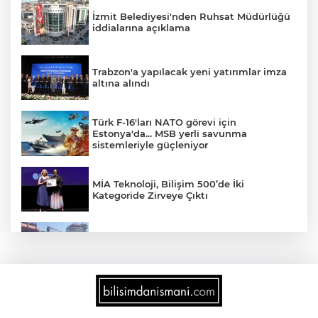
İzmit Belediyesi'nden Ruhsat Müdürlüğü
iddialarına açıklama
Trabzon'a yapılacak yeni yatırımlar imza
altına alındı
Türk F-16'ları NATO görevi için
Estonya'da... MSB yerli savunma
sistemleriyle güçleniyor
MİA Teknoloji, Bilişim 500’de İki
Kategoride Zirveye Çıktı
Yalova'da makine arızası yapan tanker
güvenli bölgeye çekildi
6 milyon emekliyi ilgilendiriyor... Emekli
aylığı fark ödemeleri 7 Ağustos'ta
hesaplarda