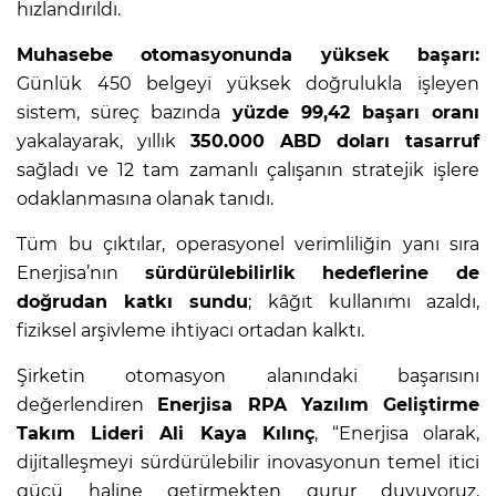
hızlandırıldı.
Muhasebe otomasyonunda yüksek başarı:
Günlük 450 belgeyi yüksek doğrulukla işleyen
sistem, süreç bazında
yüzde 99,42 başarı oranı
yakalayarak, yıllık
350.000 ABD doları tasarruf
sağladı ve 12 tam zamanlı çalışanın stratejik işlere
odaklanmasına olanak tanıdı.
Tüm bu çıktılar, operasyonel verimliliğin yanı sıra
Enerjisa’nın
sürdürülebilirlik hedeflerine de
doğrudan katkı sundu
; kâğıt kullanımı azaldı,
fiziksel arşivleme ihtiyacı ortadan kalktı.
Şirketin otomasyon alanındaki başarısını
değerlendiren
Enerjisa RPA Yazılım Geliştirme
Takım Lideri Ali Kaya Kılınç
, “Enerjisa olarak,
dijitalleşmeyi sürdürülebilir inovasyonun temel itici
gücü haline getirmekten gurur duyuyoruz.