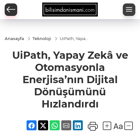
Anasayfa
Teknoloji
UiPath, Yapay
Zekâ ve
Otomasyonla
UiPath, Yapay Zekâ ve
Enerjisa’nın
Dijital
Dönüşümünü
Otomasyonla
Hızlandırdı
Enerjisa’nın Dijital
Dönüşümünü
Hızlandırdı