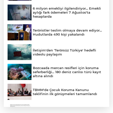
6 milyon emekliyi ilgilendiriyor... Emekli
aylığı fark ödemeleri 7 Ağustos'ta
hesaplarda
Teröristler teslim olmaya devam ediyor...
Hudutlarda 490 kişi yakalandı
İletişim'den 'Terörsüz Türkiye' hedefli
videolu paylaşım
Bozcaada mercan resifleri için koruma
seferberliği... 180 deniz canlısı türü kayıt
altına alındı
TBMM'de Çocuk Koruma Kanunu
teklifinin ilk görüşmeleri tamamlandı
'Ay Grubu' suç örgütüne 12 gözaltı!