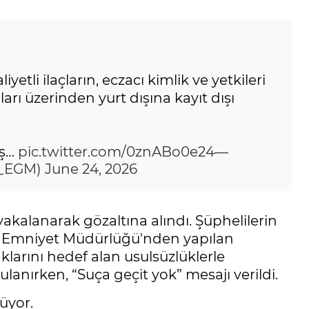
etli ilaçların, eczacı kimlik ve yetkileri
arı üzerinden yurt dışına kayıt dışı
eş…
pic.twitter.com/0znABo0e24
—
l_EGM)
June 24, 2026
alanarak gözaltına alındı. Şüphelilerin
i. Emniyet Müdürlüğü'nden yapılan
larını hedef alan usulsüzlüklerle
lanırken, “Suça geçit yok” mesajı verildi.
üyor.