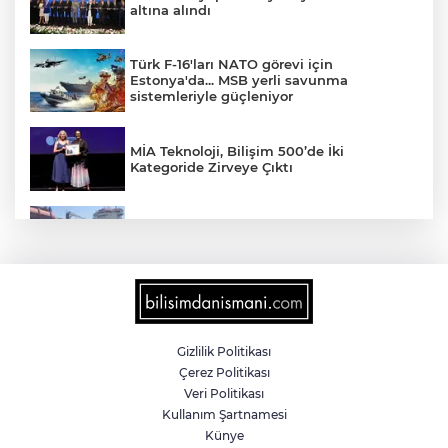
altına alındı
Türk F-16'ları NATO görevi için
Estonya'da... MSB yerli savunma
sistemleriyle güçleniyor
MİA Teknoloji, Bilişim 500’de İki
Kategoride Zirveye Çıktı
Yalova'da makine arızası yapan tanker
güvenli bölgeye çekildi
6 milyon emekliyi ilgilendiriyor... Emekli
aylığı fark ödemeleri 7 Ağustos'ta
hesaplarda
Gizlilik Politikası
Çerez Politikası
Teröristler teslim olmaya devam ediyor...
Veri Politikası
Hudutlarda 490 kişi yakalandı
Kullanım Şartnamesi
Künye