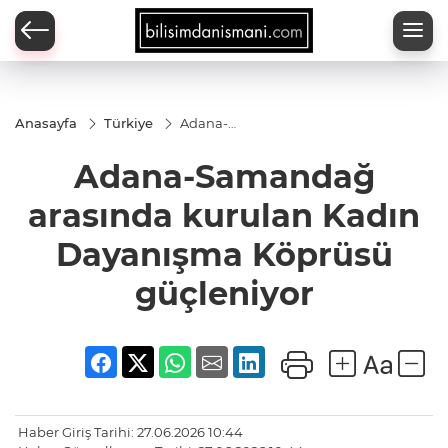
Anasayfa
Türkiye
Adana-
Samandağ
arasında
Adana-Samandağ
kurulan
Kadın
Dayanışma
arasında kurulan Kadın
Köprüsü
güçleniyor
Dayanışma Köprüsü
güçleniyor
Haber Giriş Tarihi: 27.06.2026 10:44