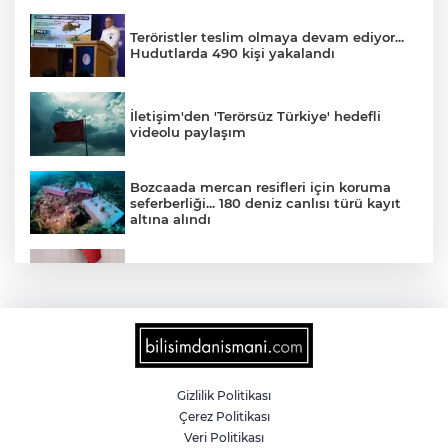
Teröristler teslim olmaya devam ediyor...
Hudutlarda 490 kişi yakalandı
İletişim'den 'Terörsüz Türkiye' hedefli
videolu paylaşım
Bozcaada mercan resifleri için koruma
seferberliği... 180 deniz canlısı türü kayıt
altına alındı
TBMM'de Çocuk Koruma Kanunu
teklifinin ilk görüşmeleri tamamlandı
'Ay Grubu' suç örgütüne 12 gözaltı!
Gizlilik Politikası
Çerez Politikası
2025'te Ar-Ge'ye 254 milyar TL harcadık!
Veri Politikası
Ar-Ge'de en büyük pay üniversitelere