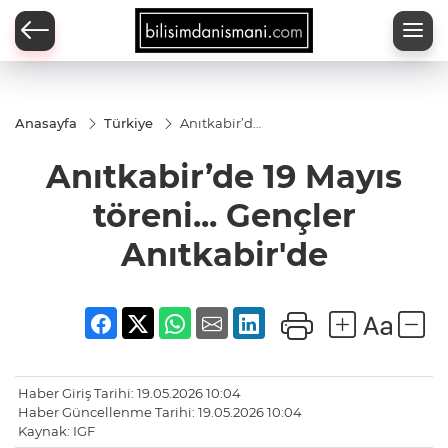
Anasayfa
Türkiye
Anıtkabir’de
19 Mayıs
töreni...
Anıtkabir’de 19 Mayıs
Gençler
Anıtkabir'de
töreni... Gençler
Anıtkabir'de
Haber Giriş Tarihi: 19.05.2026 10:04
Haber Güncellenme Tarihi: 19.05.2026 10:04
Kaynak: IGF