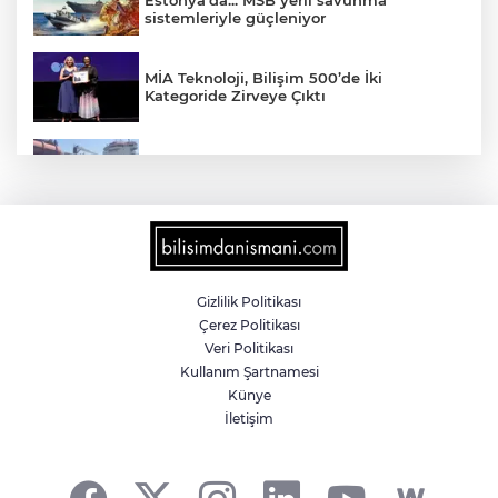
sistemleriyle güçleniyor
MİA Teknoloji, Bilişim 500’de İki
Kategoride Zirveye Çıktı
Yalova'da makine arızası yapan tanker
güvenli bölgeye çekildi
6 milyon emekliyi ilgilendiriyor... Emekli
aylığı fark ödemeleri 7 Ağustos'ta
hesaplarda
Gizlilik Politikası
Çerez Politikası
Teröristler teslim olmaya devam ediyor...
Veri Politikası
Hudutlarda 490 kişi yakalandı
Kullanım Şartnamesi
Künye
İletişim
İletişim'den 'Terörsüz Türkiye' hedefli
videolu paylaşım