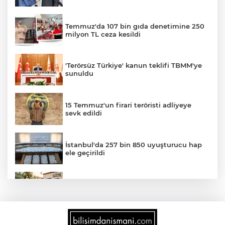
Temmuz'da 107 bin gıda denetimine 250
milyon TL ceza kesildi
'Terörsüz Türkiye' kanun teklifi TBMM'ye
sunuldu
15 Temmuz'un firari teröristi adliyeye
sevk edildi
İstanbul'da 257 bin 850 uyuşturucu hap
ele geçirildi
Sokakta neler konuşuluyor? Kemal
Kılıçdaroğlu mu, Özgür Özel mi?
Türkiye internete bağlandı! Her 10