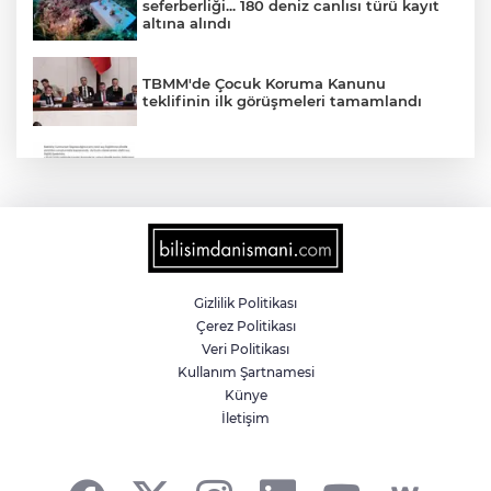
seferberliği... 180 deniz canlısı türü kayıt
altına alındı
TBMM'de Çocuk Koruma Kanunu
teklifinin ilk görüşmeleri tamamlandı
'Ay Grubu' suç örgütüne 12 gözaltı!
2025'te Ar-Ge'ye 254 milyar TL harcadık!
Ar-Ge'de en büyük pay üniversitelere
Gizlilik Politikası
Çerez Politikası
MGK bugün toplanıyor... Gündem
Veri Politikası
'Terörsüz Türkiye'
Kullanım Şartnamesi
Künye
İletişim
Gümrük Muhafaza'dan kaçakçılığa darbe!
2026'da 58 bin 519 canlı hayvan kurtarıldı