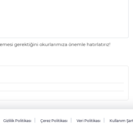
mesi gerektiğini okurlarımıza önemle hatırlatırız!
Gizlilik Politikası
Çerez Politikası
Veri Politikası
Kullanım Şar