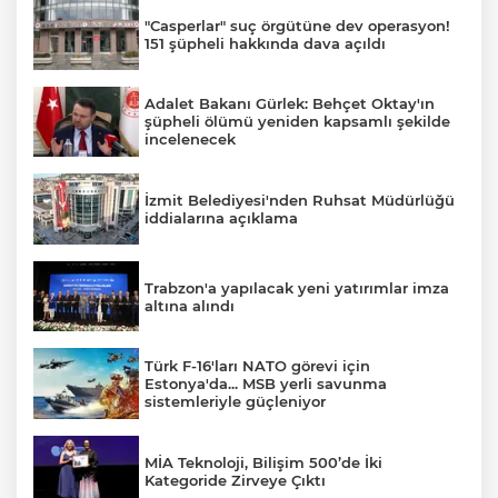
"Casperlar" suç örgütüne dev operasyon!
151 şüpheli hakkında dava açıldı
Adalet Bakanı Gürlek: Behçet Oktay'ın
şüpheli ölümü yeniden kapsamlı şekilde
incelenecek
İzmit Belediyesi'nden Ruhsat Müdürlüğü
iddialarına açıklama
Trabzon'a yapılacak yeni yatırımlar imza
altına alındı
Türk F-16'ları NATO görevi için
Estonya'da... MSB yerli savunma
sistemleriyle güçleniyor
MİA Teknoloji, Bilişim 500’de İki
Kategoride Zirveye Çıktı