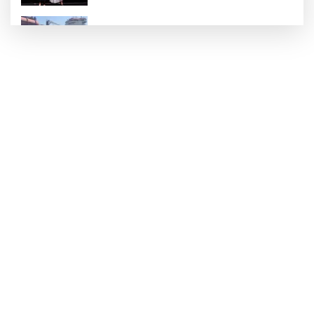
Yalova'da makine arızası yapan tanker
güvenli bölgeye çekildi
6 milyon emekliyi ilgilendiriyor... Emekli
aylığı fark ödemeleri 7 Ağustos'ta
hesaplarda
Teröristler teslim olmaya devam ediyor...
Hudutlarda 490 kişi yakalandı
İletişim'den 'Terörsüz Türkiye' hedefli
videolu paylaşım