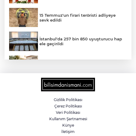
15 Temmuz'un firari teröristi adliyeye
sevk edildi
İstanbul'da 257 bin 850 uyuşturucu hap
ele geçirildi
Sokakta neler konuşuluyor? Kemal
Kılıçdaroğlu mu, Özgür Özel mi?
Türkiye internete bağlandı! Her 10
kişiden 9'u çevrim içi
Gizlilik Politikası
Çerez Politikası
Edirne Keşan'da internet üzerinden
Veri Politikası
'emniyet kemeri' dolandırıcılığı
Kullanım Şartnamesi
Künye
İletişim
Karacabey'de 38 bin 850 dekar arazi