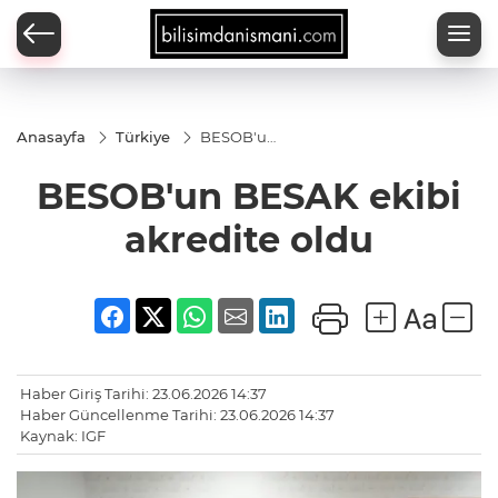
Anasayfa
Türkiye
BESOB'un
BESAK
ekibi
BESOB'un BESAK ekibi
akredite
oldu
akredite oldu
Haber Giriş Tarihi: 23.06.2026 14:37
Haber Güncellenme Tarihi: 23.06.2026 14:37
Kaynak: IGF