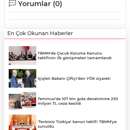
Yorumlar (
0
)
En Çok Okunan Haberler
TBMM'de Çocuk Koruma Kanunu
teklifinin ilk görüşmeleri tamamlandı
İçişleri Bakanı Çiftçi'den YÖK ziyareti
Temmuz'da 107 bin gıda denetimine 250
milyon TL ceza kesildi
'Terörsüz Türkiye' kanun teklifi TBMM'ye
sunuldu