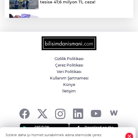
tesise 47,6 milyon TL ceza!
Emniyet'ten UYUMA çağrısı
İçişleri Bakanı Çiftçi'den YÖK ziyareti
Gizlilik Politikası
Çerez Politikası
Temmuz'da 107 bin gıda denetimine 250
Veri Politikası
milyon TL ceza kesildi
Kullanım Şartnamesi
Künye
İletişim
'Terörsüz Türkiye' kanun teklifi TBMM'ye
sunuldu
Sizlere daha iyi hizmet sunabilmek adına sitemizde çerez