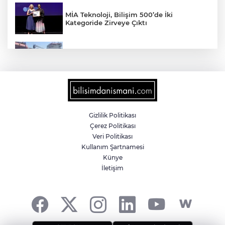
MİA Teknoloji, Bilişim 500’de İki
Kategoride Zirveye Çıktı
Yalova'da makine arızası yapan tanker
güvenli bölgeye çekildi
6 milyon emekliyi ilgilendiriyor... Emekli
aylığı fark ödemeleri 7 Ağustos'ta
hesaplarda
Gizlilik Politikası
Çerez Politikası
Teröristler teslim olmaya devam ediyor...
Veri Politikası
Hudutlarda 490 kişi yakalandı
Kullanım Şartnamesi
Künye
İletişim
İletişim'den 'Terörsüz Türkiye' hedefli
videolu paylaşım