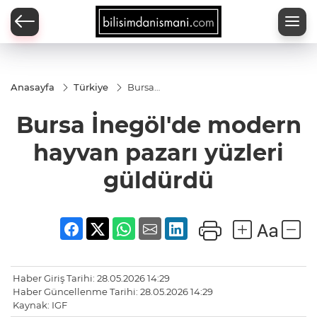
Anasayfa
Türkiye
Bursa
İnegöl'de
modern
Bursa İnegöl'de modern
hayvan
pazarı
yüzleri
hayvan pazarı yüzleri
güldürdü
güldürdü
Haber Giriş Tarihi: 28.05.2026 14:29
Haber Güncellenme Tarihi: 28.05.2026 14:29
Kaynak: IGF