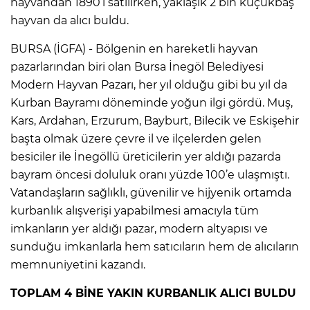
hayvandan 1890’ı satılırken, yaklaşık 2 bin küçükbaş
hayvan da alıcı buldu.
BURSA (İGFA) - Bölgenin en hareketli hayvan
pazarlarından biri olan Bursa İnegöl Belediyesi
Modern Hayvan Pazarı, her yıl olduğu gibi bu yıl da
Kurban Bayramı döneminde yoğun ilgi gördü. Muş,
Kars, Ardahan, Erzurum, Bayburt, Bilecik ve Eskişehir
başta olmak üzere çevre il ve ilçelerden gelen
besiciler ile İnegöllü üreticilerin yer aldığı pazarda
bayram öncesi doluluk oranı yüzde 100’e ulaşmıştı.
Vatandaşların sağlıklı, güvenilir ve hijyenik ortamda
kurbanlık alışverişi yapabilmesi amacıyla tüm
imkanların yer aldığı pazar, modern altyapısı ve
sunduğu imkanlarla hem satıcıların hem de alıcıların
memnuniyetini kazandı.
TOPLAM 4 BİNE YAKIN KURBANLIK ALICI BULDU