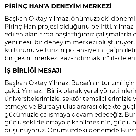
PİRİNÇ HAN’A DENEYİM MERKEZİ
Başkan Oktay Yılmaz, önümüzdeki dönemin 
Pirinç Han projesi olduğunu belirtti. Yılmaz,
edilen alanlarda başlattığımız çalışmalarla di
yeni nesil bir deneyim merkezi oluşturuyoruz
kültürünü ve turizm potansiyelini çağın ilet
bir çekim merkezi kazandırmaktır” ifadelerin
İŞ BİRLİĞİ MESAJI
Başkan Oktay Yılmaz, Bursa’nın turizmi için 
çekti. Yılmaz, “Birlik olarak yerel yönetimle
üniversitelerimizle, sektör temsilcilerimizle
etmeye ve Bursa’yı uluslararası ölçekte güçl
gücümüzle çalışmaya devam edeceğiz. Burs
güçlü şekilde ortaya çıkabilmesinin, güçlü b
düşünüyoruz. Önümüzdeki dönemde Bursa’nı