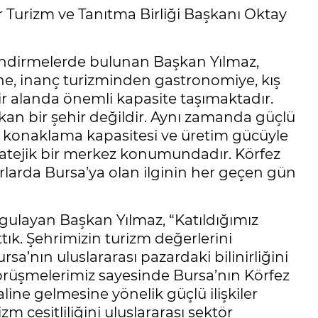
r Turizm ve Tanıtma Birliği Başkanı Oktay
endirmelerde bulunan Başkan Yılmaz,
ine, inanç turizminden gastronomiye, kış
r alanda önemli kapasite taşımaktadır.
çıkan bir şehir değildir. Aynı zamanda güçlü
arı, konaklama kapasitesi ve üretim gücüyle
atejik bir merkez konumundadır. Körfez
arlarda Bursa’ya olan ilginin her geçen gün
urgulayan Başkan Yılmaz, “Katıldığımız
tık. Şehrimizin turizm değerlerini
sa’nın uluslararası pazardaki bilinirliğini
örüşmelerimiz sayesinde Bursa’nın Körfez
line gelmesine yönelik güçlü ilişkiler
m çeşitliliğini uluslararası sektör