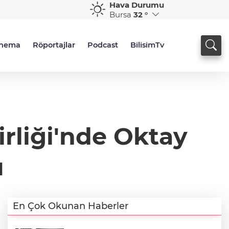
Hava Durumu
Bursa
32 °
inema
Röportajlar
Podcast
BilisimTv
rliği'nde Oktay
u
En Çok Okunan Haberler