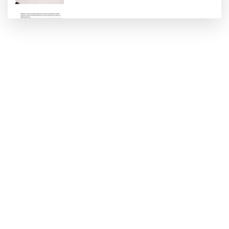
'Ay Grubu' suç örgütüne 12 gözaltı!
2025'te Ar-Ge'ye 254 milyar TL harcadık!
Ar-Ge'de en büyük pay üniversitelere
MGK bugün toplanıyor... Gündem
'Terörsüz Türkiye'
Gümrük Muhafaza'dan kaçakçılığa darbe!
2026'da 58 bin 519 canlı hayvan kurtarıldı