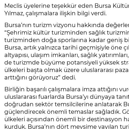
Meclis üyelerine teşekkür eden Bursa Kültü
Yılmaz, çalışmalara ilişkin bilgi verdi.
Bursa’nın turizm vizyonu hakkında değerl
“Şehrimiz kültür turizminden sağlık turizm
turizminden doğa sporlarına kadar geniş bi
Bursa, artık yalnızca tarihi geçmişiyle öne 
altyapısı, ulaşım imkanları, sağlık yatırıml
de turizmde büyüme potansiyeli yüksek str
ülkeleri başta olmak üzere uluslararası paz
arttığını görüyoruz” dedi.
Birliğin başarılı çalışmalara imza attığını v
uluslararası fuarlarda Bursa’yı dünyaya tanıt
doğrudan sektör temsilcilerine anlatarak Bur
güçlendirecek önemli temaslar sağladık. G
ülkeleri açısından önemli bir destinasyon ha
kurduk. Bursa’nın dört mevsime yayılan turiz