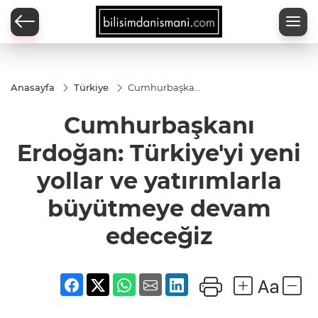
Anasayfa
Türkiye
Cumhurbaşkanı
Erdoğan:
Türkiye'yi yeni
Cumhurbaşkanı
yollar ve
yatırımlarla
büyütmeye
Erdoğan: Türkiye'yi yeni
devam
edeceğiz
yollar ve yatırımlarla
büyütmeye devam
edeceğiz