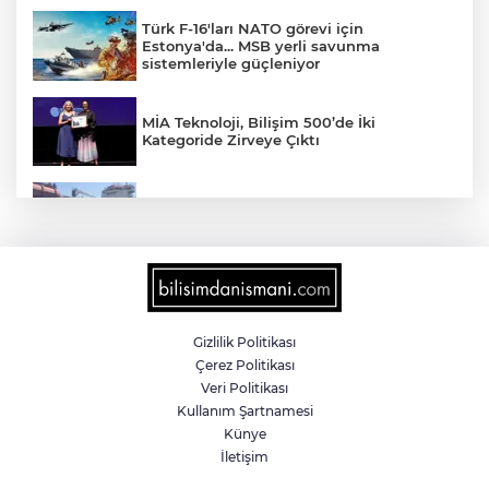
Türk F-16'ları NATO görevi için
Estonya'da... MSB yerli savunma
sistemleriyle güçleniyor
MİA Teknoloji, Bilişim 500’de İki
Kategoride Zirveye Çıktı
Yalova'da makine arızası yapan tanker
güvenli bölgeye çekildi
6 milyon emekliyi ilgilendiriyor... Emekli
aylığı fark ödemeleri 7 Ağustos'ta
hesaplarda
Gizlilik Politikası
Çerez Politikası
Teröristler teslim olmaya devam ediyor...
Veri Politikası
Hudutlarda 490 kişi yakalandı
Kullanım Şartnamesi
Künye
İletişim
İletişim'den 'Terörsüz Türkiye' hedefli
videolu paylaşım