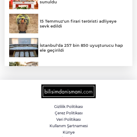
sunuldu
15 Temmuz'un firari teröristi adliyeye
sevk edildi
İstanbul'da 257 bin 850 uyuşturucu hap
ele geçirildi
Sokakta neler konuşuluyor? Kemal
Kılıçdaroğlu mu, Özgür Özel mi?
Türkiye internete bağlandı! Her 10
kişiden 9'u çevrim içi
Gizlilik Politikası
Çerez Politikası
Edirne Keşan'da internet üzerinden
Veri Politikası
'emniyet kemeri' dolandırıcılığı
Kullanım Şartnamesi
Künye