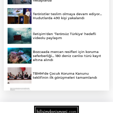
hesaplarda
Teröristler teslim olmaya devam ediyor...
Hudutlarda 490 kişi yakalandı
İletişim'den 'Terörsüz Türkiye' hedefli
videolu paylaşım
Bozcaada mercan resifleri için koruma
seferberliği... 180 deniz canlısı türü kayıt
altına alındı
TBMM'de Çocuk Koruma Kanunu
teklifinin ilk görüşmeleri tamamlandı
'Ay Grubu' suç örgütüne 12 gözaltı!