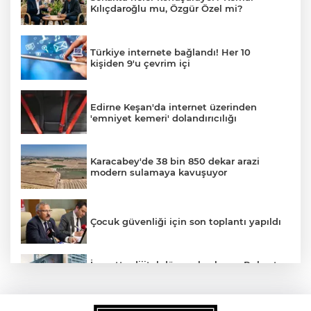
Kılıçdaroğlu mu, Özgür Özel mi?
Türkiye internete bağlandı! Her 10
kişiden 9'u çevrim içi
Edirne Keşan'da internet üzerinden
'emniyet kemeri' dolandırıcılığı
Karacabey'de 38 bin 850 dekar arazi
modern sulamaya kavuşuyor
Çocuk güvenliği için son toplantı yapıldı
İnşaatta dijital dönem başlıyor... Ruhsat
projelerinde BIM ve e-PYS zorunluluğu
geliyor