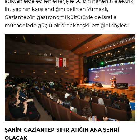
atıktan elde edilen enerjiyle 50 bin hanenin elektrik
ihtiyacının karşılandığını belirten Yumaklı,
Gaziantep’in gastronomi kültürüyle de israfla
mücadelede güçlü bir örnek teşkil ettiğini söyledi.
ŞAHİN: GAZİANTEP SIFIR ATIĞIN ANA ŞEHRİ
OLACAK