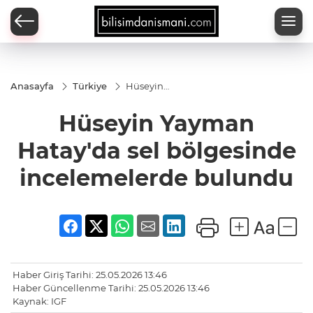
Anasayfa
Türkiye
Hüseyin
Yayman
Hatay'da sel
Hüseyin Yayman
bölgesinde
incelemelerde
bulundu
Hatay'da sel bölgesinde
incelemelerde bulundu
Haber Giriş Tarihi: 25.05.2026 13:46
Haber Güncellenme Tarihi: 25.05.2026 13:46
Kaynak: IGF