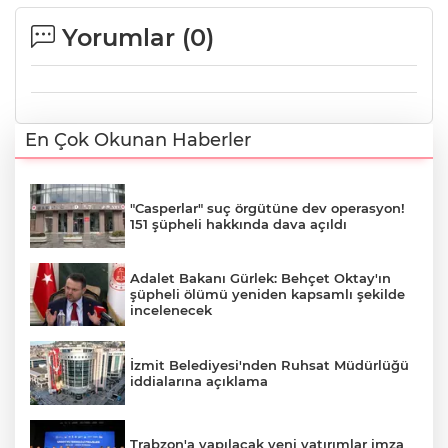
Yorumlar (
0
)
En Çok Okunan Haberler
"Casperlar" suç örgütüne dev operasyon!
151 şüpheli hakkında dava açıldı
Adalet Bakanı Gürlek: Behçet Oktay'ın
şüpheli ölümü yeniden kapsamlı şekilde
incelenecek
İzmit Belediyesi'nden Ruhsat Müdürlüğü
iddialarına açıklama
Trabzon'a yapılacak yeni yatırımlar imza