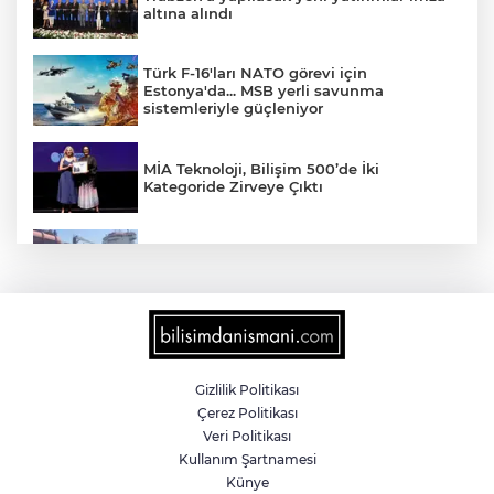
altına alındı
Türk F-16'ları NATO görevi için
Estonya'da... MSB yerli savunma
sistemleriyle güçleniyor
MİA Teknoloji, Bilişim 500’de İki
Kategoride Zirveye Çıktı
Yalova'da makine arızası yapan tanker
güvenli bölgeye çekildi
6 milyon emekliyi ilgilendiriyor... Emekli
aylığı fark ödemeleri 7 Ağustos'ta
hesaplarda
Gizlilik Politikası
Çerez Politikası
Teröristler teslim olmaya devam ediyor...
Veri Politikası
Hudutlarda 490 kişi yakalandı
Kullanım Şartnamesi
Künye