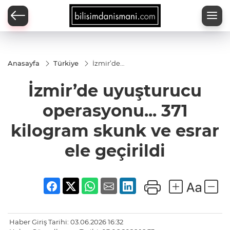
Anasayfa
Türkiye
İzmir’de
uyuşturucu
operasyonu...
İzmir’de uyuşturucu
371 kilogram
skunk ve
esrar ele
operasyonu... 371
geçirildi
kilogram skunk ve esrar
ele geçirildi
Haber Giriş Tarihi: 03.06.2026 16:32