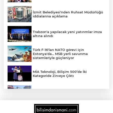
İzmit Belediyesi'nden Ruhsat Müdürlüğü
iddialarına açıklama
Trabzon'a yapılacak yeni yatırımlar imza
altına alındı
Türk F-16'ları NATO görevi için
Estonya'da... MSB yerli savunma
sistemleriyle güçleniyor
MİA Teknoloji, Bilişim 500’de İki
Kategoride Zirveye Çıktı
Yalova'da makine arızası yapan tanker
güvenli bölgeye çekildi
6 milyon emekliyi ilgilendiriyor... Emekli