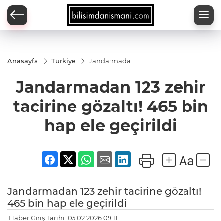
Anasayfa
Türkiye
Jandarmadan
123 zehir
tacirine
Jandarmadan 123 zehir
gözaltı! 465
bin hap ele
geçirildi
tacirine gözaltı! 465 bin
hap ele geçirildi
Jandarmadan 123 zehir tacirine gözaltı!
465 bin hap ele geçirildi
Haber Giriş Tarihi: 05.02.2026 09:11