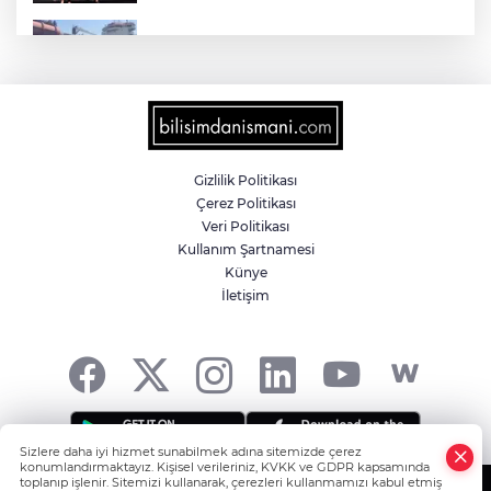
Yalova'da makine arızası yapan tanker
güvenli bölgeye çekildi
6 milyon emekliyi ilgilendiriyor... Emekli
aylığı fark ödemeleri 7 Ağustos'ta
hesaplarda
Gizlilik Politikası
Çerez Politikası
Teröristler teslim olmaya devam ediyor...
Veri Politikası
Hudutlarda 490 kişi yakalandı
Kullanım Şartnamesi
Künye
İletişim
İletişim'den 'Terörsüz Türkiye' hedefli
videolu paylaşım
Sizlere daha iyi hizmet sunabilmek adına sitemizde çerez
konumlandırmaktayız. Kişisel verileriniz, KVKK ve GDPR kapsamında
toplanıp işlenir. Sitemizi kullanarak, çerezleri kullanmamızı kabul etmiş