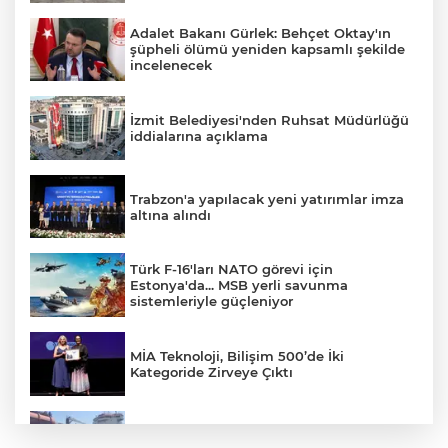
Adalet Bakanı Gürlek: Behçet Oktay'ın
şüpheli ölümü yeniden kapsamlı şekilde
incelenecek
İzmit Belediyesi'nden Ruhsat Müdürlüğü
iddialarına açıklama
Trabzon'a yapılacak yeni yatırımlar imza
altına alındı
Türk F-16'ları NATO görevi için
Estonya'da... MSB yerli savunma
sistemleriyle güçleniyor
MİA Teknoloji, Bilişim 500’de İki
Kategoride Zirveye Çıktı
Yalova'da makine arızası yapan tanker