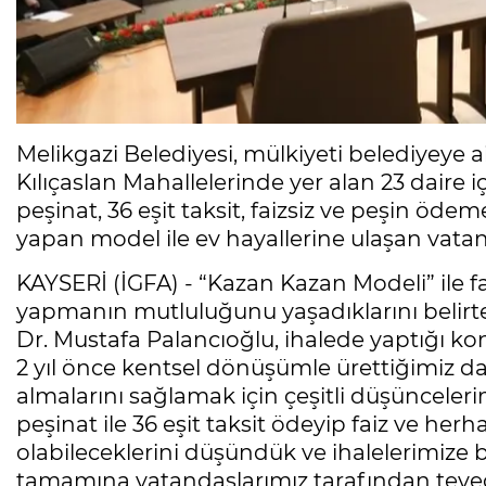
Melikgazi Belediyesi, mülkiyeti belediyeye ai
Kılıçaslan Mahallelerinde yer alan 23 daire iç
peşinat, 36 eşit taksit, faizsiz ve peşin öde
yapan model ile ev hayallerine ulaşan vatan
KAYSERİ (İGFA) - “Kazan Kazan Modeli” ile fa
yapmanın mutluluğunu yaşadıklarını belirte
Dr. Mustafa Palancıoğlu, ihalede yaptığı ko
2 yıl önce kentsel dönüşümle ürettiğimiz dai
almalarını sağlamak için çeşitli düşünceleri
peşinat ile 36 eşit taksit ödeyip faiz ve her
olabileceklerini düşündük ve ihalelerimize b
tamamına vatandaşlarımız tarafından teve