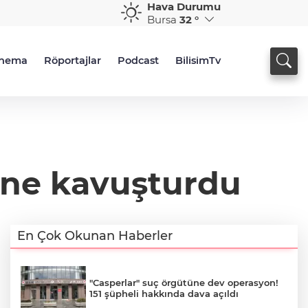
Hava Durumu
Bursa
32 °
inema
Röportajlar
Podcast
BilisimTv
vine kavuşturdu
En Çok Okunan Haberler
"Casperlar" suç örgütüne dev operasyon!
151 şüpheli hakkında dava açıldı