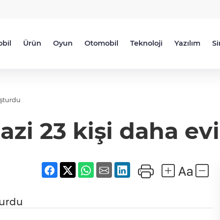
bil
Ürün
Oyun
Otomobil
Teknoloji
Yazılım
S
uşturdu
azi 23 kişi daha e
turdu