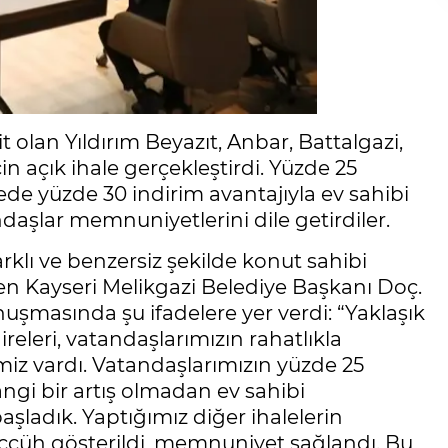
t olan Yıldırım Beyazıt, Anbar, Battalgazi,
in açık ihale gerçekleştirdi. Yüzde 25
mede yüzde 30 indirim avantajıyla ev sahibi
daşlar memnuniyetlerini dile getirdiler.
rklı ve benzersiz şekilde konut sahibi
n Kayseri Melikgazi Belediye Başkanı Doç.
nuşmasında şu ifadelere yer verdi: “Yaklaşık
releri, vatandaşlarımızın rahatlıkla
miz vardı. Vatandaşlarımızın yüzde 25
hangi bir artış olmadan ev sahibi
aşladık. Yaptığımız diğer ihalelerin
ccüh gösterildi, memnuniyet sağlandı. Bu