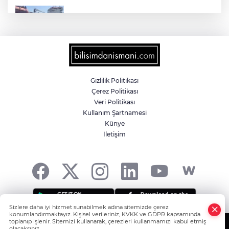
Yalova'da makine arızası yapan tanker
güvenli bölgeye çekildi
6 milyon emekliyi ilgilendiriyor... Emekli
aylığı fark ödemeleri 7 Ağustos'ta
hesaplarda
Gizlilik Politikası
Çerez Politikası
Teröristler teslim olmaya devam ediyor...
Veri Politikası
Hudutlarda 490 kişi yakalandı
Kullanım Şartnamesi
Künye
İletişim
İletişim'den 'Terörsüz Türkiye' hedefli
videolu paylaşım
Sizlere daha iyi hizmet sunabilmek adına sitemizde çerez
konumlandırmaktayız. Kişisel verileriniz, KVKK ve GDPR kapsamında
toplanıp işlenir. Sitemizi kullanarak, çerezleri kullanmamızı kabul etmiş
olacaksınız.