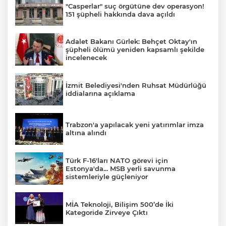
"Casperlar" suç örgütüne dev operasyon!
151 şüpheli hakkında dava açıldı
Adalet Bakanı Gürlek: Behçet Oktay'ın
şüpheli ölümü yeniden kapsamlı şekilde
incelenecek
İzmit Belediyesi'nden Ruhsat Müdürlüğü
iddialarına açıklama
Trabzon'a yapılacak yeni yatırımlar imza
altına alındı
Türk F-16'ları NATO görevi için
Estonya'da... MSB yerli savunma
sistemleriyle güçleniyor
MİA Teknoloji, Bilişim 500’de İki
Kategoride Zirveye Çıktı