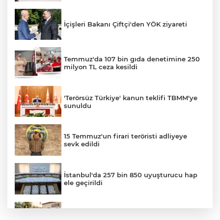
İçişleri Bakanı Çiftçi'den YÖK ziyareti
Temmuz'da 107 bin gıda denetimine 250
milyon TL ceza kesildi
'Terörsüz Türkiye' kanun teklifi TBMM'ye
sunuldu
15 Temmuz'un firari teröristi adliyeye
sevk edildi
İstanbul'da 257 bin 850 uyuşturucu hap
ele geçirildi
Sokakta neler konuşuluyor? Kemal