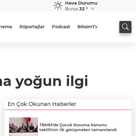
Hava Durumu
Bursa
32 °
inema
Röportajlar
Podcast
BilisimTv
na yoğun ilgi
En Çok Okunan Haberler
TBMM'de Çocuk Koruma Kanunu
teklifinin ilk görüşmeleri tamamlandı