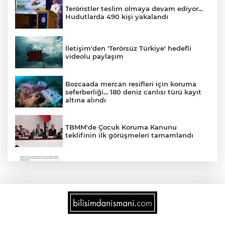
Teröristler teslim olmaya devam ediyor...
Hudutlarda 490 kişi yakalandı
İletişim'den 'Terörsüz Türkiye' hedefli
videolu paylaşım
Bozcaada mercan resifleri için koruma
seferberliği... 180 deniz canlısı türü kayıt
altına alındı
TBMM'de Çocuk Koruma Kanunu
teklifinin ilk görüşmeleri tamamlandı
'Ay Grubu' suç örgütüne 12 gözaltı!
2025'te Ar-Ge'ye 254 milyar TL harcadık!
Ar-Ge'de en büyük pay üniversitelere