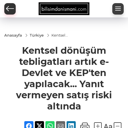
Anasayfa
Türkiye
Kentsel
dönüşüm
tebligatları
Kentsel dönüşüm
artık e-
Devlet ve
KEP'ten
tebligatları artık e-
yapılacak...
Yanıt
Devlet ve KEP'ten
vermeyen
satış riski
yapılacak... Yanıt
altında
vermeyen satış riski
altında