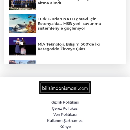
altına alındı
Türk F-16'ları NATO görevi için
Estonya'da... MSB yerli savunma
sistemleriyle güçleniyor
MİA Teknoloji, Bilişim 500’de İki
Kategoride Zirveye Çıktı
Yalova'da makine arızası yapan tanker
güvenli bölgeye çekildi
6 milyon emekliyi ilgilendiriyor... Emekli
aylığı fark ödemeleri 7 Ağustos'ta
hesaplarda
Gizlilik Politikası
Çerez Politikası
Teröristler teslim olmaya devam ediyor...
Veri Politikası
Hudutlarda 490 kişi yakalandı
Kullanım Şartnamesi
Künye