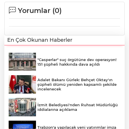
Yorumlar (
0
)
En Çok Okunan Haberler
"Casperlar" suç örgütüne dev operasyon!
151 şüpheli hakkında dava açıldı
Adalet Bakanı Gürlek: Behçet Oktay'ın
şüpheli ölümü yeniden kapsamlı şekilde
incelenecek
İzmit Belediyesi'nden Ruhsat Müdürlüğü
iddialarına açıklama
Trabzon'a yapılacak yeni yatırımlar imza