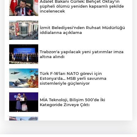
Adalet Bakanı Gürlek: Behçet Oktay'ın
şüpheli ölümü yeniden kapsamlı şekilde
incelenecek
İzmit Belediyesi'nden Ruhsat Müdürlüğü
iddialarına açıklama
Trabzon'a yapılacak yeni yatırımlar imza
altına alındı
Türk F-16'ları NATO görevi için
Estonya'da... MSB yerli savunma
sistemleriyle güçleniyor
MİA Teknoloji, Bilişim 500’de İki
Kategoride Zirveye Çıktı
Yalova'da makine arızası yapan tanker
güvenli bölgeye çekildi