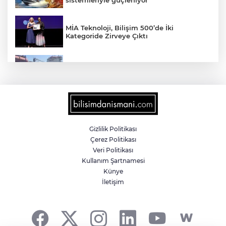
MİA Teknoloji, Bilişim 500’de İki
Kategoride Zirveye Çıktı
Yalova'da makine arızası yapan tanker
güvenli bölgeye çekildi
6 milyon emekliyi ilgilendiriyor... Emekli
aylığı fark ödemeleri 7 Ağustos'ta
hesaplarda
Gizlilik Politikası
Çerez Politikası
Teröristler teslim olmaya devam ediyor...
Veri Politikası
Hudutlarda 490 kişi yakalandı
Kullanım Şartnamesi
Künye
İletişim
İletişim'den 'Terörsüz Türkiye' hedefli
videolu paylaşım