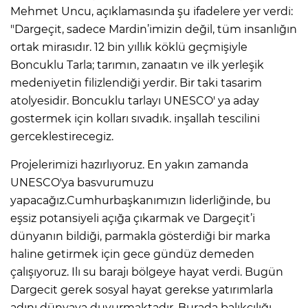
Mehmet Uncu, açıklamasında şu ifadelere yer verdi:
"Dargeçit, sadece Mardin’imizin değil, tüm insanlığın
ortak mirasıdır. 12 bin yıllık köklü geçmişiyle
Boncuklu Tarla; tarımın, zanaatın ve ilk yerleşik
medeniyetin filizlendiği yerdir. Bir taki tasarim
atolyesidir. Boncuklu tarlayı UNESCO' ya aday
gostermek için kolları sıvadık. inşallah tescilini
gerceklestirecegiz.
Projelerimizi hazırlıyoruz. En yakın zamanda
UNESCO'ya basvurumuzu
yapacağız.Cumhurbaşkanımızın liderliğinde, bu
eşsiz potansiyeli açığa çıkarmak ve Dargeçit’i
dünyanın bildiği, parmakla gösterdiği bir marka
haline getirmek için gece gündüz demeden
çalışıyoruz. Ilı su barajı bölgeye hayat verdi. Bugün
Dargecit gerek sosyal hayat gerekse yatırımlarla
adını dünyaya duyurmaktadır. Burada balıkçılığı