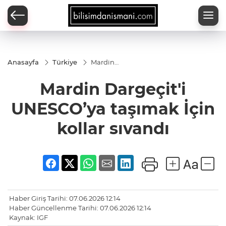
Anasayfa
Türkiye
Mardin
Dargeçit'i
UNESCO’ya
Mardin Dargeçit'i
taşımak
İçin kollar
sıvandı
UNESCO’ya taşımak İçin
kollar sıvandı
Haber Giriş Tarihi: 07.06.2026 12:14
Haber Güncellenme Tarihi: 07.06.2026 12:14
Kaynak: IGF