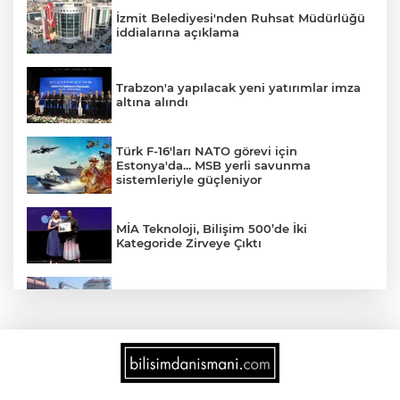
İzmit Belediyesi'nden Ruhsat Müdürlüğü
iddialarına açıklama
Trabzon'a yapılacak yeni yatırımlar imza
altına alındı
Türk F-16'ları NATO görevi için
Estonya'da... MSB yerli savunma
sistemleriyle güçleniyor
MİA Teknoloji, Bilişim 500’de İki
Kategoride Zirveye Çıktı
Yalova'da makine arızası yapan tanker
güvenli bölgeye çekildi
6 milyon emekliyi ilgilendiriyor... Emekli
aylığı fark ödemeleri 7 Ağustos'ta
hesaplarda