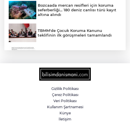
Bozcaada mercan resifleri için koruma
seferberliği... 180 deniz canlısı türü kayıt
altına alındı
TBMM'de Çocuk Koruma Kanunu
teklifinin ilk görüşmeleri tamamlandı
'Ay Grubu' suç örgütüne 12 gözaltı!
2025'te Ar-Ge'ye 254 milyar TL harcadık!
Ar-Ge'de en büyük pay üniversitelere
Gizlilik Politikası
Çerez Politikası
MGK bugün toplanıyor... Gündem
Veri Politikası
'Terörsüz Türkiye'
Kullanım Şartnamesi
Künye
İletişim
Gümrük Muhafaza'dan kaçakçılığa darbe!
2026'da 58 bin 519 canlı hayvan kurtarıldı