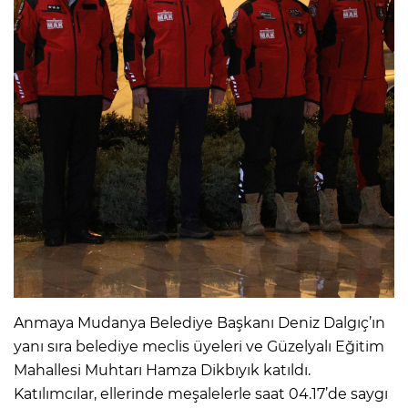
Anmaya Mudanya Belediye Başkanı Deniz Dalgıç’ın
yanı sıra belediye meclis üyeleri ve Güzelyalı Eğitim
Mahallesi Muhtarı Hamza Dikbıyık katıldı.
Katılımcılar, ellerinde meşalelerle saat 04.17’de saygı