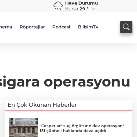
Hava Durumu
Bursa
29 °
inema
Röportajlar
Podcast
BilisimTv
k sigara operasyonu
En Çok Okunan Haberler
"Casperlar" suç örgütüne dev operasyon!
151 şüpheli hakkında dava açıldı