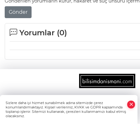
Gönderilen yorumların küfür, hakaret ve suç unsuru içerme
Gönder
Yorumlar (
0
)
×
Sizlere daha iyi hizmet sunabilmek adına sitemizde çerez
Whatsapp
konumlandırmaktayız. Kişisel verileriniz, KVKK ve GDPR kapsamında
toplanıp işlenir. Sitemizi kullanarak, çerezleri kullanmamızı kabul etmiş
olacaksınız.