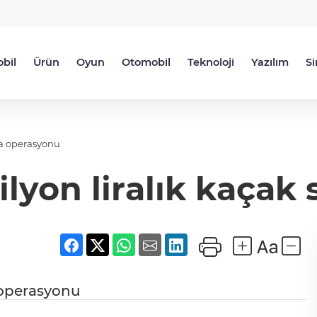
bil
Ürün
Oyun
Otomobil
Teknoloji
Yazılım
S
ara operasyonu
ilyon liralık kaça
a operasyonu