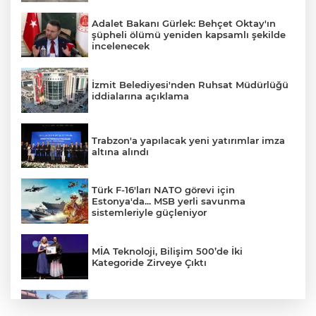
Adalet Bakanı Gürlek: Behçet Oktay'ın
şüpheli ölümü yeniden kapsamlı şekilde
incelenecek
İzmit Belediyesi'nden Ruhsat Müdürlüğü
iddialarına açıklama
Trabzon'a yapılacak yeni yatırımlar imza
altına alındı
Türk F-16'ları NATO görevi için
Estonya'da... MSB yerli savunma
sistemleriyle güçleniyor
MİA Teknoloji, Bilişim 500’de İki
Kategoride Zirveye Çıktı
Yalova'da makine arızası yapan tanker