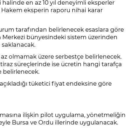
halinde en az 10 yıl deneyimli eksperler
 Hakem eksperin raporu nihai karar
rum tarafından belirlenecek esaslara göre
tim Merkezi bünyesindeki sistem üzerinden
e saklanacak.
en az olmamak üzere serbestçe belirlenecek.
İtiraz süreçlerinde ise ücretin hangi tarafça
e belirlenecek.
 açıkladığı tüketici fiyat endeksine göre
amasına ilişkin pilot uygulama, yönetmeliğin
reyle Bursa ve Ordu illerinde uygulanacak.