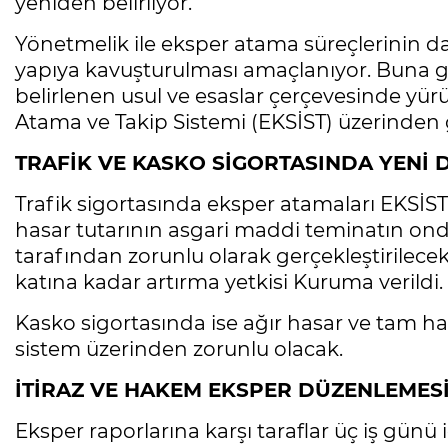
yeniden belirliyor.
Yönetmelik ile eksper atama süreçlerinin dah
yapıya kavuşturulması amaçlanıyor. Buna g
belirlenen usul ve esaslar çerçevesinde yür
Atama ve Takip Sistemi (EKSİST) üzerinden g
TRAFİK VE KASKO SİGORTASINDA YENİ
Trafik sigortasında eksper atamaları EKSİST 
hasar tutarının asgari maddi teminatın onda
tarafından zorunlu olarak gerçekleştirilecek.
katına kadar artırma yetkisi Kuruma verildi.
Kasko sigortasında ise ağır hasar ve tam ha
sistem üzerinden zorunlu olacak.
İTİRAZ VE HAKEM EKSPER DÜZENLEMES
Eksper raporlarına karşı taraflar üç iş günü i