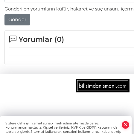
Gönderilen yorumların küfür, hakaret ve suç unsuru içerme
Gönder
Yorumlar (
0
)
×
Sizlere daha iyi hizmet sunabilmek adına sitemizde çerez
Whatsapp
konumlandırmaktayız. Kişisel verileriniz, KVKK ve GDPR kapsamında
toplanıp işlenir. Sitemizi kullanarak, çerezleri kullanmamızı kabul etmiş