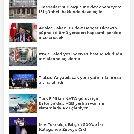
"Casperlar" suç örgütüne dev operasyon!
151 şüpheli hakkında dava açıldı
Adalet Bakanı Gürlek: Behçet Oktay'ın
şüpheli ölümü yeniden kapsamlı şekilde
incelenecek
İzmit Belediyesi'nden Ruhsat Müdürlüğü
iddialarına açıklama
Trabzon'a yapılacak yeni yatırımlar imza
altına alındı
Türk F-16'ları NATO görevi için
Estonya'da... MSB yerli savunma
sistemleriyle güçleniyor
MİA Teknoloji, Bilişim 500’de İki
Kategoride Zirveye Çıktı