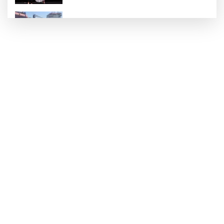
Yalova'da makine arızası yapan tanker
güvenli bölgeye çekildi
6 milyon emekliyi ilgilendiriyor... Emekli
aylığı fark ödemeleri 7 Ağustos'ta
hesaplarda
Teröristler teslim olmaya devam ediyor...
Hudutlarda 490 kişi yakalandı
İletişim'den 'Terörsüz Türkiye' hedefli
videolu paylaşım