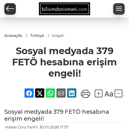
Anasayfa
Türkiye
Sosyal
medyada
379 FETÖ
Sosyal medyada 379
hesabına
erişim
engeli!
FETÖ hesabına erişim
engeli!
Sosyal medyada 379 FETÖ hesabına
erişim engeli!
Haber Giriş Tarihi: 30.01.2026 17:57