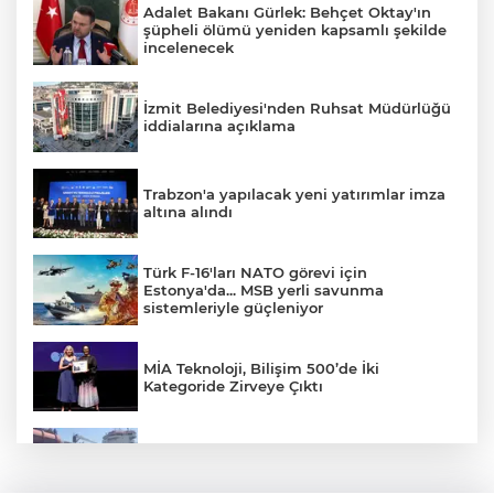
Adalet Bakanı Gürlek: Behçet Oktay'ın
şüpheli ölümü yeniden kapsamlı şekilde
incelenecek
İzmit Belediyesi'nden Ruhsat Müdürlüğü
iddialarına açıklama
Trabzon'a yapılacak yeni yatırımlar imza
altına alındı
Türk F-16'ları NATO görevi için
Estonya'da... MSB yerli savunma
sistemleriyle güçleniyor
MİA Teknoloji, Bilişim 500’de İki
Kategoride Zirveye Çıktı
Yalova'da makine arızası yapan tanker
güvenli bölgeye çekildi