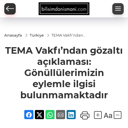
Anasayfa
Türkiye
TEMA Vakfı’ndan
gözaltı açıklaması:
Gönüllülerimizin
TEMA Vakfı’ndan gözaltı
eylemle ilgisi
bulunmamaktadır
açıklaması:
Gönüllülerimizin
eylemle ilgisi
bulunmamaktadır