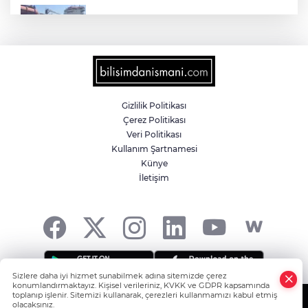
Yalova'da makine arızası yapan tanker
güvenli bölgeye çekildi
6 milyon emekliyi ilgilendiriyor... Emekli
aylığı fark ödemeleri 7 Ağustos'ta
hesaplarda
Gizlilik Politikası
Çerez Politikası
Teröristler teslim olmaya devam ediyor...
Veri Politikası
Hudutlarda 490 kişi yakalandı
Kullanım Şartnamesi
Künye
İletişim
İletişim'den 'Terörsüz Türkiye' hedefli
videolu paylaşım
Sizlere daha iyi hizmet sunabilmek adına sitemizde çerez
konumlandırmaktayız. Kişisel verileriniz, KVKK ve GDPR kapsamında
toplanıp işlenir. Sitemizi kullanarak, çerezleri kullanmamızı kabul etmiş
olacaksınız.
Copyright© 2006-2026 Tüm hakları saklıdır.