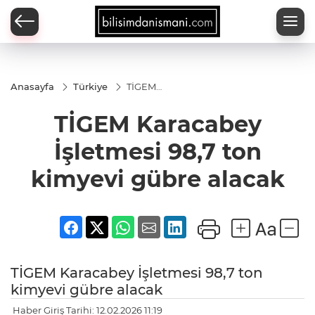
Anasayfa
Türkiye
TİGEM
Karacabey
İşletmesi
TİGEM Karacabey
98,7 ton
kimyevi
gübre
İşletmesi 98,7 ton
alacak
kimyevi gübre alacak
TİGEM Karacabey İşletmesi 98,7 ton
kimyevi gübre alacak
Haber Giriş Tarihi: 12.02.2026 11:19