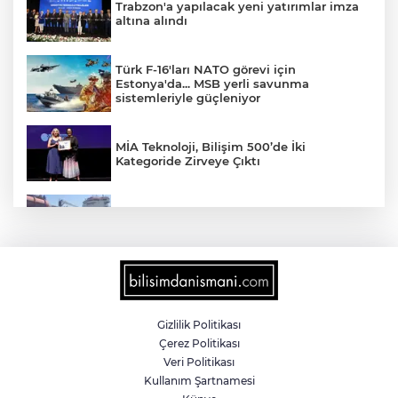
Trabzon'a yapılacak yeni yatırımlar imza
altına alındı
Türk F-16'ları NATO görevi için
Estonya'da... MSB yerli savunma
sistemleriyle güçleniyor
MİA Teknoloji, Bilişim 500’de İki
Kategoride Zirveye Çıktı
Yalova'da makine arızası yapan tanker
güvenli bölgeye çekildi
6 milyon emekliyi ilgilendiriyor... Emekli
aylığı fark ödemeleri 7 Ağustos'ta
hesaplarda
Gizlilik Politikası
Çerez Politikası
Teröristler teslim olmaya devam ediyor...
Veri Politikası
Hudutlarda 490 kişi yakalandı
Kullanım Şartnamesi