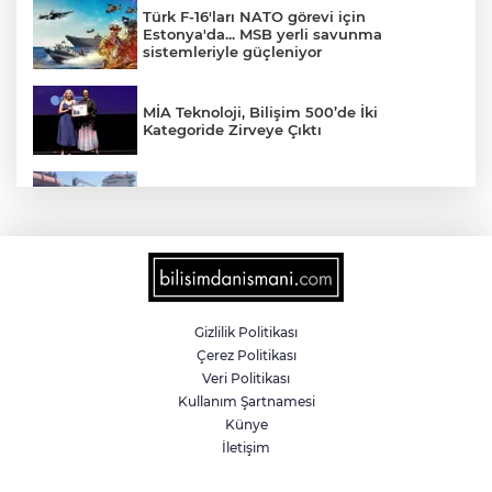
Türk F-16'ları NATO görevi için
Estonya'da... MSB yerli savunma
sistemleriyle güçleniyor
MİA Teknoloji, Bilişim 500’de İki
Kategoride Zirveye Çıktı
Yalova'da makine arızası yapan tanker
güvenli bölgeye çekildi
6 milyon emekliyi ilgilendiriyor... Emekli
aylığı fark ödemeleri 7 Ağustos'ta
hesaplarda
Gizlilik Politikası
Çerez Politikası
Teröristler teslim olmaya devam ediyor...
Veri Politikası
Hudutlarda 490 kişi yakalandı
Kullanım Şartnamesi
Künye
İletişim
İletişim'den 'Terörsüz Türkiye' hedefli
videolu paylaşım