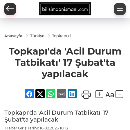
Anasayfa
Türkiye
Topkapı'da
'Acil
Durum
Topkapı'da 'Acil Durum
Tatbikatı'
17 Şubat'ta
yapılacak
Tatbikatı' 17 Şubat'ta
yapılacak
Topkapı'da 'Acil Durum Tatbikatı' 17
Şubat'ta yapılacak
Haber Giriş Tarihi: 16.02.2026 18:13