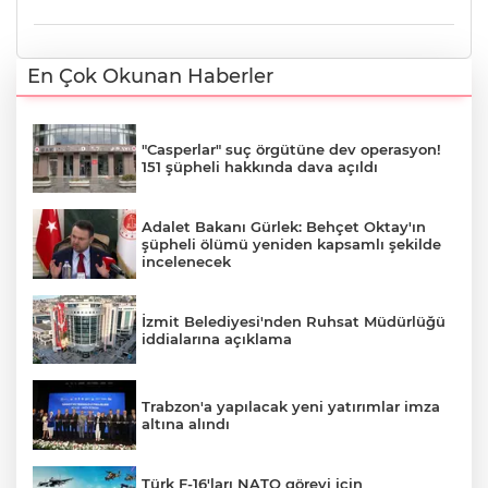
En Çok Okunan Haberler
"Casperlar" suç örgütüne dev operasyon!
151 şüpheli hakkında dava açıldı
Adalet Bakanı Gürlek: Behçet Oktay'ın
şüpheli ölümü yeniden kapsamlı şekilde
incelenecek
İzmit Belediyesi'nden Ruhsat Müdürlüğü
iddialarına açıklama
Trabzon'a yapılacak yeni yatırımlar imza
altına alındı
Türk F-16'ları NATO görevi için