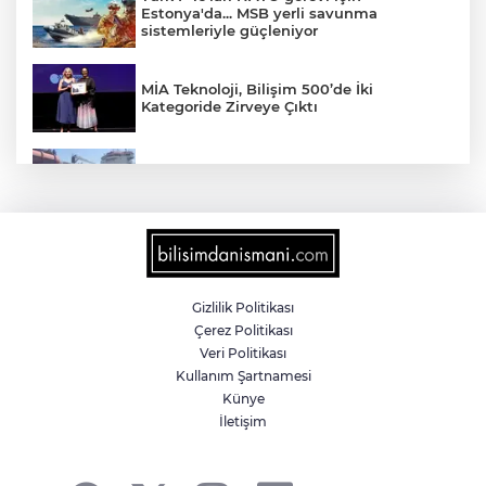
Estonya'da... MSB yerli savunma
sistemleriyle güçleniyor
MİA Teknoloji, Bilişim 500’de İki
Kategoride Zirveye Çıktı
Yalova'da makine arızası yapan tanker
güvenli bölgeye çekildi
6 milyon emekliyi ilgilendiriyor... Emekli
aylığı fark ödemeleri 7 Ağustos'ta
hesaplarda
Gizlilik Politikası
Çerez Politikası
Teröristler teslim olmaya devam ediyor...
Veri Politikası
Hudutlarda 490 kişi yakalandı
Kullanım Şartnamesi
Künye
İletişim
İletişim'den 'Terörsüz Türkiye' hedefli
videolu paylaşım