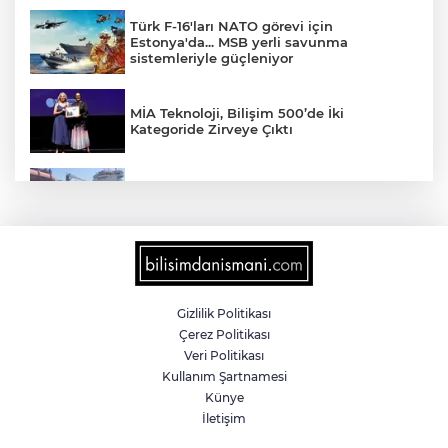
Türk F-16'ları NATO görevi için
Estonya'da... MSB yerli savunma
sistemleriyle güçleniyor
MİA Teknoloji, Bilişim 500’de İki
Kategoride Zirveye Çıktı
Yalova'da makine arızası yapan tanker
güvenli bölgeye çekildi
6 milyon emekliyi ilgilendiriyor... Emekli
aylığı fark ödemeleri 7 Ağustos'ta
hesaplarda
Gizlilik Politikası
Çerez Politikası
Teröristler teslim olmaya devam ediyor...
Veri Politikası
Hudutlarda 490 kişi yakalandı
Kullanım Şartnamesi
Künye
İletişim
İletişim'den 'Terörsüz Türkiye' hedefli
videolu paylaşım