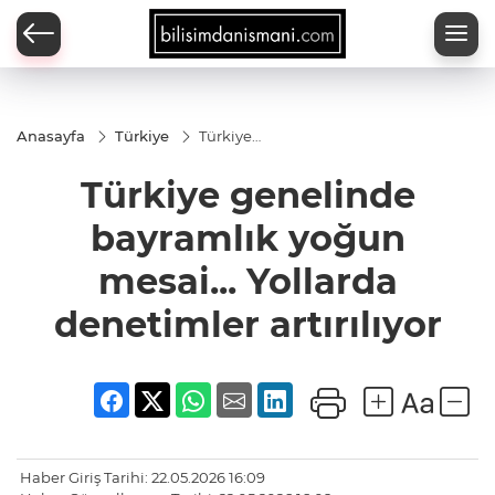
Anasayfa
Türkiye
Türkiye
genelinde
bayramlık
Türkiye genelinde
yoğun
mesai...
Yollarda
bayramlık yoğun
denetimler
artırılıyor
mesai... Yollarda
denetimler artırılıyor
Haber Giriş Tarihi: 22.05.2026 16:09