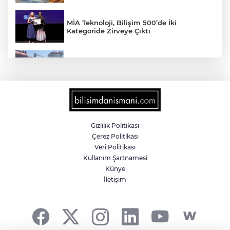
MİA Teknoloji, Bilişim 500’de İki
Kategoride Zirveye Çıktı
Yalova'da makine arızası yapan tanker
güvenli bölgeye çekildi
6 milyon emekliyi ilgilendiriyor... Emekli
aylığı fark ödemeleri 7 Ağustos'ta
hesaplarda
Gizlilik Politikası
Çerez Politikası
Teröristler teslim olmaya devam ediyor...
Veri Politikası
Hudutlarda 490 kişi yakalandı
Kullanım Şartnamesi
Künye
İletişim
İletişim'den 'Terörsüz Türkiye' hedefli
videolu paylaşım