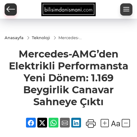
Anasayfa
Teknoloji
Mercedes-
AMG’den
Elektrikli
Mercedes-AMG’den
Performansta
Yeni Dönem:
1.169
Elektrikli Performansta
Beygirlik
Canavar
Yeni Dönem: 1.169
Sahneye
Çıktı
Beygirlik Canavar
Sahneye Çıktı