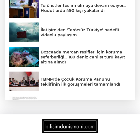
Teröristler teslim olmaya devam ediyor...
Hudutlarda 490 kişi yakalandı
İletişim'den 'Terörsüz Türkiye' hedefli
videolu paylaşım
Bozcaada mercan resifleri için koruma
seferberliği... 180 deniz canlısı türü kayıt
altına alındı
TBMM'de Çocuk Koruma Kanunu
teklifinin ilk görüşmeleri tamamlandı
'Ay Grubu' suç örgütüne 12 gözaltı!
2025'te Ar-Ge'ye 254 milyar TL harcadık!
Ar-Ge'de en büyük pay üniversitelere