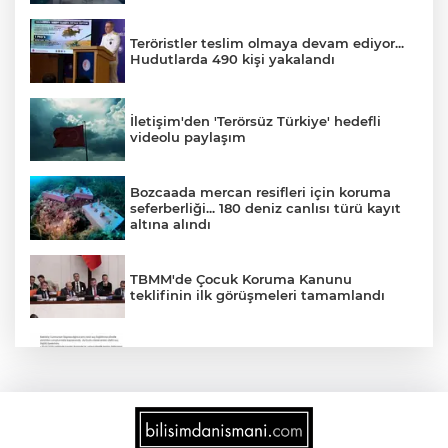
Teröristler teslim olmaya devam ediyor...
Hudutlarda 490 kişi yakalandı
İletişim'den 'Terörsüz Türkiye' hedefli
videolu paylaşım
Bozcaada mercan resifleri için koruma
seferberliği... 180 deniz canlısı türü kayıt
altına alındı
TBMM'de Çocuk Koruma Kanunu
teklifinin ilk görüşmeleri tamamlandı
'Ay Grubu' suç örgütüne 12 gözaltı!
2025'te Ar-Ge'ye 254 milyar TL harcadık!