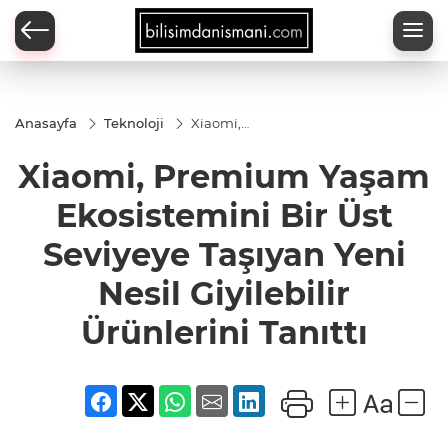
Anasayfa
Teknoloji
Xiaomi,
Premium
Yaşam
Xiaomi, Premium Yaşam
Ekosistemini
Bir Üst
Seviyeye
Ekosistemini Bir Üst
Taşıyan Yeni
Nesil
Seviyeye Taşıyan Yeni
Giyilebilir
Ürünlerini
Nesil Giyilebilir
Tanıttı
Ürünlerini Tanıttı