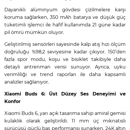
Dayanıklı alüminyum gövdesi çizilmelere karşı
koruma sağlarken, 350 mAh batarya ve düşük güç
tüketimli işlemci ile hafif kullanımda 21 güne kadar
pil ömrü mümkün oluyor.
Geliştirilmiş sensörleri sayesinde kalp atış hızı ölçüm
doğruluğu %98,2 seviyesine kadar çıkıyor. 150’den
fazla spor modu, koşu ve bisiklet takibiyle daha
detaylı antrenman verisi sunuyor. Ayrıca, uyku
verimliliği ve trend raporları ile daha kapsamlı
analizler sağlanıyor.
Xiaomi Buds 6: Üst Düzey Ses Deneyimi ve
Konfor
Xiaomi Buds 6, yarı açık tasarıma sahip amiral gemisi
kulaklık olarak geliştirildi. 11 mm üç mıknatıslı
sürücüsü güçlü bas performansı sunarken, 24K altın