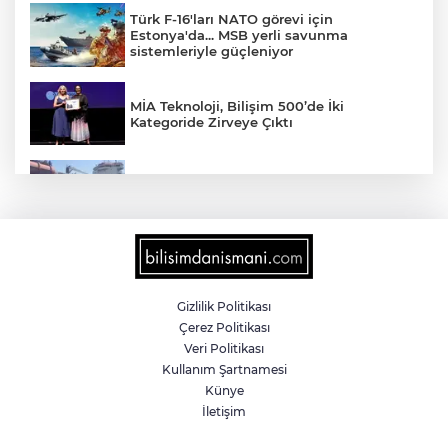
Türk F-16'ları NATO görevi için
Estonya'da... MSB yerli savunma
sistemleriyle güçleniyor
MİA Teknoloji, Bilişim 500’de İki
Kategoride Zirveye Çıktı
Yalova'da makine arızası yapan tanker
güvenli bölgeye çekildi
6 milyon emekliyi ilgilendiriyor... Emekli
aylığı fark ödemeleri 7 Ağustos'ta
hesaplarda
Gizlilik Politikası
Çerez Politikası
Teröristler teslim olmaya devam ediyor...
Veri Politikası
Hudutlarda 490 kişi yakalandı
Kullanım Şartnamesi
Künye
İletişim
İletişim'den 'Terörsüz Türkiye' hedefli
videolu paylaşım